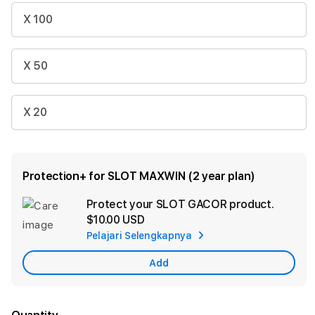
X 100
X 50
X 20
Protection+ for SLOT MAXWIN (2 year plan)
Protect your SLOT GACOR product.
Ad
$10.00 USD
App
Pelajari Selengkapnya
Car
Add