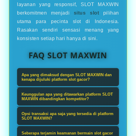
layanan yang responsif, SLOT MAXWIN
berkomitmen menjadi
situs slot
pilihan
utama para pecinta slot di Indonesia.
Rasakan sendiri sensasi menang yang
konsisten setiap hari hanya di sini.
FAQ SLOT MAXWIN
Apa yang dimaksud dengan SLOT MAXWIN dan
kenapa dijuluki platform slot gacor?
brand link slot gacor situs online
Keunggulan apa yang ditawarkan platform SLOT
gampang menang rezeki hari ini
MAXWIN dibandingkan kompetitor?
yang menghadirkan akses lancar jaya
Nilai tambah utama SLOT MAXWIN
Opsi transaksi apa saja yang tersedia di platform
untuk seluruh pemain maxwin
selaku platform slot gacor malam ini
SLOT MAXWIN?
terbaru. SLOT MAXWIN merupakan
terletak pada persentase RTP yang
Selaku tautan slot gacor tepercaya,
wadah tautan slot gacor mudah
Seberapa terjamin keamanan bermain slot gacor