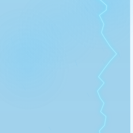
i
o
n