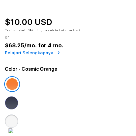
$10.00 USD
Tax included.
Shipping
calculated at checkout.
or
$68.25
/mo. for 4 mo.
Pelajari Selengkapnya
Color
- Cosmic Orange