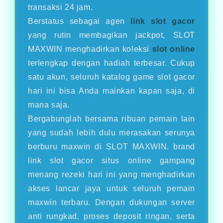
transaksi 24 jam.
Berstatus sebagai agen
link slot gacor
yang rutin membagikan jackpot, SLOT
MAXWIN menghadirkan koleksi
slot online
terlengkap dengan hadiah terbesar. Cukup
satu akun, seluruh katalog game slot gacor
hari ini bisa Anda mainkan kapan saja, di
mana saja.
Bergabunglah bersama ribuan pemain lain
yang sudah lebih dulu merasakan serunya
berburu maxwin di SLOT MAXWIN. brand
link slot gacor situs online gampang
menang rezeki hari ini yang menghadirkan
akses lancar jaya untuk seluruh pemain
maxwin terbaru. Dengan dukungan server
anti rungkad, proses deposit ringan, serta