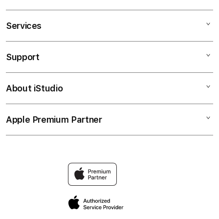
permainan slot paling berpotensi
menit Anda sudah bisa memutar
menghasilkan maxwin.
gulungan SLOT777 dan memburu
Services
SLOT MAXWIN
maxwin.
SLOT
Support
AppleCare+
SLOT GACOR
Corporate
SITUS SLOT
About iStudio
My Account
SLOT GACOR
LINK SLOT GACOR
Collection & Delivery
Elush Service Provider
SITUS SLOT GACOR
Apple Premium Partner
About Us
Returns & Exchanges
Financing Options
SLOT GACOR HARI INI
Find an iStudio near you
Contact Us
Trade-in
SLOT GACOR GAMPANG MENANG
Why Shop at iStudio
FAQ
TravellerÃ¢â‚¬â„¢s Reservation
Elush Corporate Website
Privacy Policy
Site Terms of Use