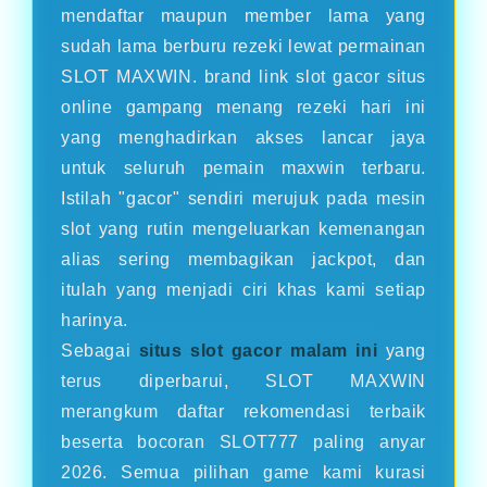
mendaftar maupun member lama yang
sudah lama berburu rezeki lewat permainan
SLOT MAXWIN. brand link slot gacor situs
online gampang menang rezeki hari ini
yang menghadirkan akses lancar jaya
untuk seluruh pemain maxwin terbaru.
Istilah "gacor" sendiri merujuk pada mesin
slot yang rutin mengeluarkan kemenangan
alias sering membagikan jackpot, dan
itulah yang menjadi ciri khas kami setiap
harinya.
Sebagai
situs slot gacor malam ini
yang
terus diperbarui, SLOT MAXWIN
merangkum daftar rekomendasi terbaik
beserta bocoran SLOT777 paling anyar
2026. Semua pilihan game kami kurasi