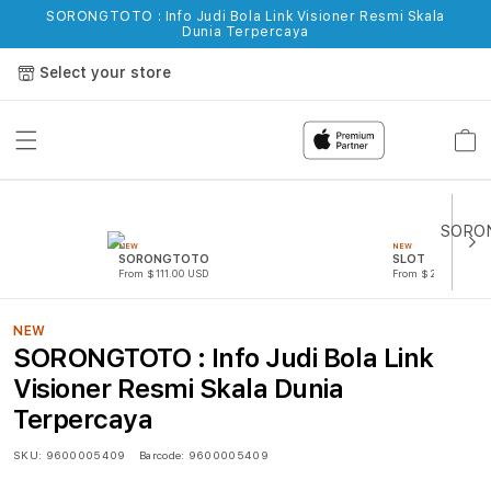
SORONGTOTO : Info Judi Bola Link Visioner Resmi Skala
Dunia Terpercaya
Select your store
Cart
NEW
NEW
SORONGTOTO
SLOT
From $111.00 USD
From $222.00 USD
NEW
SORONGTOTO : Info Judi Bola Link
Visioner Resmi Skala Dunia
Terpercaya
SKU:
9600005409
Barcode:
9600005409