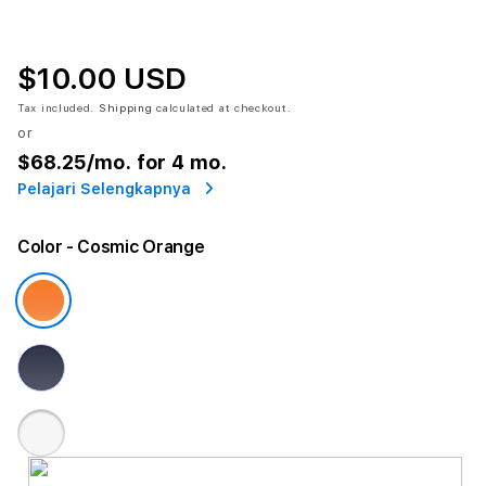
$10.00 USD
Tax included.
Shipping
calculated at checkout.
or
$68.25
/mo. for 4 mo.
Pelajari Selengkapnya
Color
- Cosmic Orange