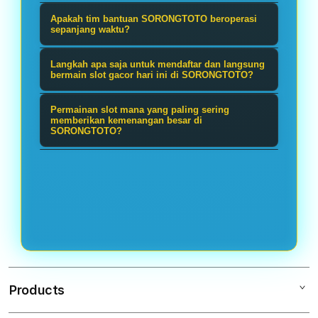
yang komprehensif, serta
beragam metode pembayaran yang
Sangat terjamin. SORONGTOTO
baru maupun member setia yang
probabilitas maxwin yang lebih
Apakah tim bantuan SORONGTOTO beroperasi
terjamin aman: transfer antarbank,
beroperasi sesuai standar proteksi
sepanjang waktu?
sudah lama berburu keberuntungan
tinggi di tiap putaran. Perpaduan
e-wallet (Dana, OVO, GoPay,
industri game online, dilengkapi
melalui permainan slot online.
Benar, SORONGTOTO menghadirkan
fitur tersebut membuat pengalaman
ShopeePay), top-up via pulsa, sampai
Langkah apa saja untuk mendaftar dan langsung
teknologi enkripsi data yang
Dijuluki gacor lantaran mesin di
layanan customer service nonstop 24
bermain slot gacor hari ini di SORONGTOTO?
bermain menjadi lebih mengasyikkan
QRIS. Daftar brand situs link slot
menjaga privasi setiap member.
SORONGTOTO secara rutin
jam sehari 7 hari seminggu via live
sekaligus memberikan keuntungan
Cukup tekan tombol registrasi di
gacor rtp hari ini online rezeki detik
Dengan demikian Anda dapat
Permainan slot mana yang paling sering
menghadiahkan kemenangan
chat, WhatsApp, dan Telegram. Kru
nyata.
tautan slot gacor SORONGTOTO,
memberikan kemenangan besar di
ini untuk player yang baru saja join
sepenuhnya fokus mengejar scatter
SORONGTOTO?
kepada penggunanya setiap hari
support kami selalu siaga membantu
lengkapi data singkat, lakukan
dengan depo terjangkau. Seluruh
dan jackpot tanpa perlu cemas
tanpa henti.
mulai dari proses registrasi, deposit,
Rekomendasi slot gacor malam ini di
deposit minimal, kemudian tentukan
proses setor dana maupun
perihal keamanan akun pribadi.
hingga penyelesaian kendala teknis
SORONGTOTO meliputi deretan judul
game slot online favorit Anda. Daftar
penarikan dieksekusi secara instan
kapan pun dibutuhkan.
dengan nilai RTP paling tinggi serta
brand situs link slot gacor rtp hari ini
tanpa prosedur berbelit.
intensitas kemunculan scatter yang
online rezeki detik ini untuk player
padat. Daftar pilihan ini kami
yang baru saja join dengan depo
perbaharui setiap hari supaya Anda
terjangkau. Hanya dalam hitungan
senantiasa mendapatkan bocoran
menit Anda sudah bisa memutar
Products
permainan slot paling berpotensi
gulungan SLOT777 dan memburu