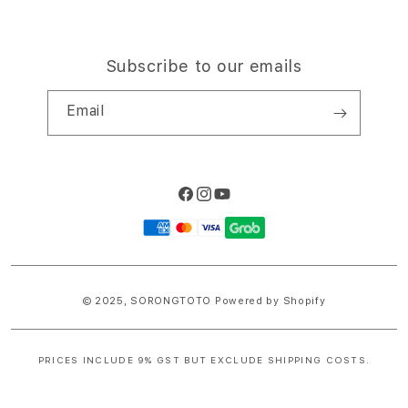
Subscribe to our emails
Email
Facebook
Instagram
YouTube
Payment
methods
© 2025,
SORONGTOTO
Powered by Shopify
PRICES INCLUDE 9% GST BUT EXCLUDE SHIPPING COSTS.
S