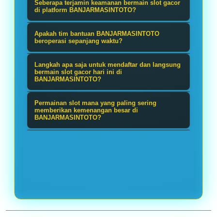
merupakan wadah tautan slot gacor
Seberapa terjamin keamanan bermain slot gacor
persentase RTP yang superior,
BANJARMASINTOTO menyediakan
di platform BANJARMASINTOTO?
mudah menang yang melayani
katalog permainan SLOT777 yang
beragam metode pembayaran yang
Sangat terjamin. BANJARMASINTOTO
seluruh pemain, baik pendatang
komprehensif, serta probabilitas
Apakah tim bantuan BANJARMASINTOTO
terjamin aman: transfer antarbank,
beroperasi sesuai standar proteksi
beroperasi sepanjang waktu?
baru maupun member setia yang
maxwin yang lebih tinggi di tiap
e-wallet (Dana, OVO, GoPay,
industri game online, dilengkapi
sudah lama berburu keberuntungan
Benar, BANJARMASINTOTO
putaran. Perpaduan fitur tersebut
ShopeePay), top-up via pulsa, sampai
Langkah apa saja untuk mendaftar dan langsung
teknologi enkripsi data yang
melalui permainan slot online.
menghadirkan layanan customer
bermain slot gacor hari ini di
membuat pengalaman bermain
QRIS. Link situs slot gacor brand
BANJARMASINTOTO?
menjaga privasi setiap member.
Dijuluki gacor lantaran mesin di
service nonstop 24 jam sehari 7 hari
menjadi lebih mengasyikkan
online mudah menang rezeki link
Dengan demikian Anda dapat
Cukup tekan tombol registrasi di
BANJARMASINTOTO secara rutin
seminggu via live chat, WhatsApp,
sekaligus memberikan keuntungan
Permainan slot mana yang paling sering
visioner resmi untuk semua player
sepenuhnya fokus mengejar scatter
tautan slot gacor
memberikan kemenangan besar di
menghadiahkan kemenangan
dan Telegram. Kru support kami
nyata.
BANJARMASINTOTO?
yang baru saja bergabung ke situs
dan jackpot tanpa perlu cemas
BANJARMASINTOTO, lengkapi data
kepada penggunanya setiap hari
selalu siaga membantu mulai dari
slot online rtp hari ini. Seluruh
Rekomendasi slot gacor malam ini di
perihal keamanan akun pribadi.
singkat, lakukan deposit minimal,
tanpa henti.
proses registrasi, deposit, hingga
proses setor dana maupun
BANJARMASINTOTO meliputi deretan
kemudian tentukan game slot online
penyelesaian kendala teknis kapan
penarikan dieksekusi secara instan
judul dengan nilai RTP paling tinggi
favorit Anda. Link situs slot gacor
pun dibutuhkan.
tanpa prosedur berbelit.
serta intensitas kemunculan scatter
brand online mudah menang rezeki
yang padat. Daftar pilihan ini kami
link visioner resmi untuk semua
perbaharui setiap hari supaya Anda
player yang baru saja bergabung ke