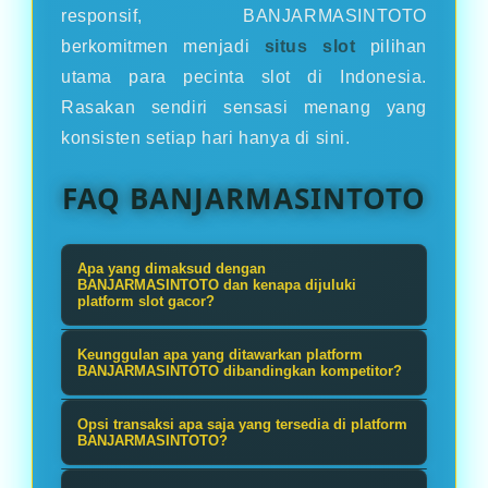
responsif, BANJARMASINTOTO
berkomitmen menjadi
situs slot
pilihan
utama para pecinta slot di Indonesia.
Rasakan sendiri sensasi menang yang
konsisten setiap hari hanya di sini.
FAQ BANJARMASINTOTO
Apa yang dimaksud dengan
BANJARMASINTOTO dan kenapa dijuluki
platform slot gacor?
Link situs slot gacor brand online
Keunggulan apa yang ditawarkan platform
mudah menang rezeki link visioner
BANJARMASINTOTO dibandingkan kompetitor?
resmi untuk semua player yang baru
Nilai tambah utama
Opsi transaksi apa saja yang tersedia di platform
saja bergabung ke situs slot online
BANJARMASINTOTO selaku platform
BANJARMASINTOTO?
rtp hari ini. BANJARMASINTOTO
slot gacor malam ini terletak pada
Selaku tautan slot gacor tepercaya,